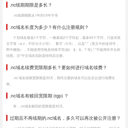
.nc续期期限是多长？
.nc续期期限从1年到10年不等
.nc域名长度为多少？有什么注册规则？
个别域名最低1个字符，一般最低2个字符起，最多63个字符。只提供英
文字母（a-z，不区分大小写）、数字（0-9）、以及"-"（英文中的连词号，
即中横线），不能使用空格及特殊字符(如!、$、&、? 等),"-"不能用作开头和
结尾。注*中文域名实际是转码后注册。
.nc域名续费宽限期多长？要如何进行域名续费？
.nc 域名续期宽限期是30天，我司注册的域名可以在后台进行续费生
效。
.nc域名有赎回宽限期 (rgp) ？
有，.nc域名赎回的宽限期是30天。
过期且不再续期的.nc域名，多久可以再次被公开注册？