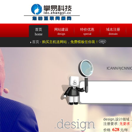
首页
网站建设
特价优惠
域名注册
home
design
special
domain
首页
-
购买主机送网站，免费模板任你装！
ICANN与CN
design,设计
注册要求:
无要求
628
价格:
元/年