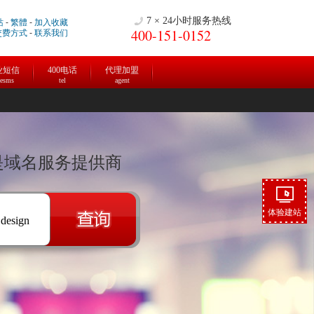
7 × 24小时服务热线
站
-
繁體
-
加入收藏
400-151-0152
交费方式
-
联系我们
业短信
400电话
代理加盟
cesms
tel
agent
盒是域名服务提供商
体验建站
.design