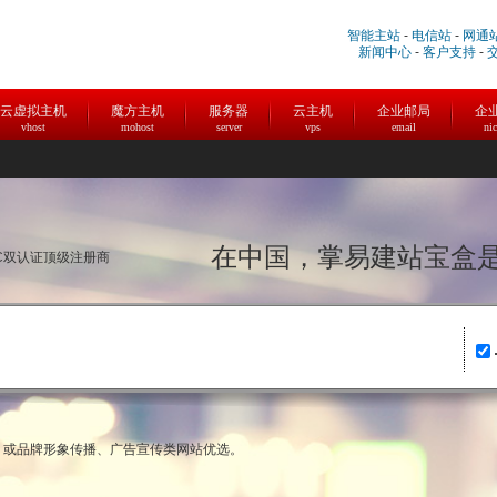
智能主站
-
电信站
-
网通
新闻中心
-
客户支持
-
云虚拟主机
魔方主机
服务器
云主机
企业邮局
企
vhost
mohost
server
vps
email
ni
在中国，掌易建站宝
NIC双认证顶级注册商
领域，或品牌形象传播、广告宣传类网站优选。