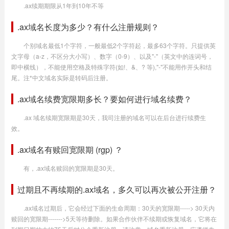
.ax续期期限从1年到10年不等
.ax域名长度为多少？有什么注册规则？
个别域名最低1个字符，一般最低2个字符起，最多63个字符。只提供英
文字母（a-z，不区分大小写）、数字（0-9）、以及"-"（英文中的连词号，
即中横线），不能使用空格及特殊字符(如!、&、? 等),"-"不能用作开头和结
尾。注*中文域名实际是转码后注册。
.ax域名续费宽限期多长？要如何进行域名续费？
.ax 域名续期宽限期是30天，我司注册的域名可以在后台进行续费生
效。
.ax域名有赎回宽限期 (rgp) ？
有，.ax域名赎回的宽限期是30天。
过期且不再续期的.ax域名，多久可以再次被公开注册？
.ax域名过期后，它会经过下面的生命周期：30天的宽限期-----> 30天内
赎回的宽限期------->5天等待删除。如果合作伙伴不续期或恢复域名，它将在