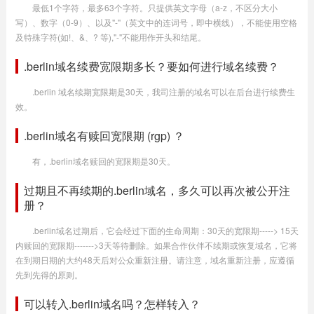
最低1个字符，最多63个字符。只提供英文字母（a-z，不区分大小
写）、数字（0-9）、以及"-"（英文中的连词号，即中横线），不能使用空格
及特殊字符(如!、&、? 等),"-"不能用作开头和结尾。
.berlin域名续费宽限期多长？要如何进行域名续费？
.berlin 域名续期宽限期是30天，我司注册的域名可以在后台进行续费生
效。
.berlin域名有赎回宽限期 (rgp) ？
有，.berlin域名赎回的宽限期是30天。
过期且不再续期的.berlin域名，多久可以再次被公开注
册？
.berlin域名过期后，它会经过下面的生命周期：30天的宽限期-----> 15天
内赎回的宽限期------->3天等待删除。如果合作伙伴不续期或恢复域名，它将
在到期日期的大约48天后对公众重新注册。请注意，域名重新注册，应遵循
先到先得的原则。
可以转入.berlin域名吗？怎样转入？