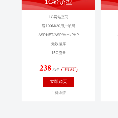
1G经济型
1G网站空间
送100M/20用户邮局
ASP.NET/ASP/Html/PHP
无数据库
15G流量
238
元/年
买3送2
立即购买
主机详情