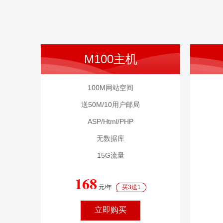
M100主机
100M网站空间
送50M/10用户邮局
ASP/Html/PHP
无数据库
15G流量
168
元/年
买3送1
立即购买