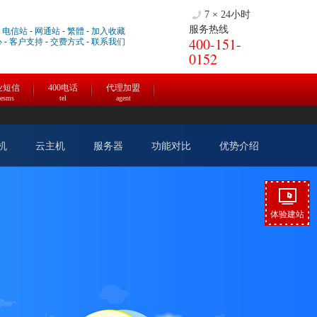
7 × 24小时
服务热线
-
电信站
-
网通站
-
繁體
-
加入收藏
400-151-
心
-
客户支持
-
交费方式
-
联系我们
0152
业短信
400电话
代理加盟
cesms
tel
agent
机
云主机
服务器
功能对比
优势介绍
体验建站