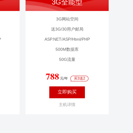
3G全能型
3G网站空间
送3G/30用户邮局
P
ASP.NET/ASP/Html/PHP
500M数据库
50G流量
788
元/年
买3送2
立即购买
主机详情