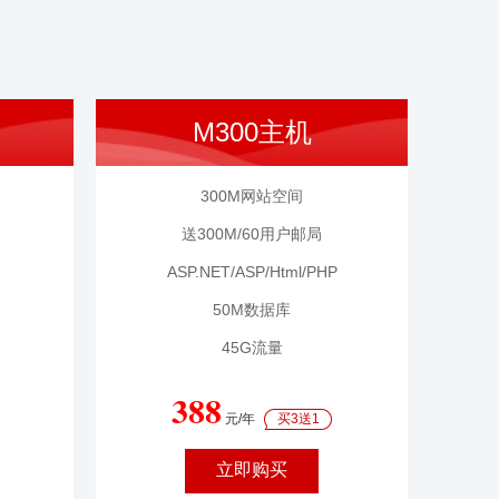
M300主机
300M网站空间
送300M/60用户邮局
ASP.NET/ASP/Html/PHP
50M数据库
45G流量
388
元/年
买3送1
立即购买