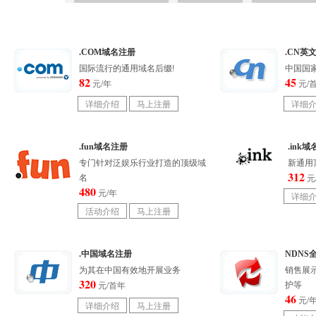
.COM域名注册
.CN英
国际流行的通用域名后缀!
中国国家
82
45
元/年
元/
.fun域名注册
.ink
专门针对泛娱乐行业打造的顶级域
新通用
312
名
元
480
元/年
.中国域名注册
NDNS
为其在中国有效地开展业务
销售展
320
护等
元/首年
46
元/