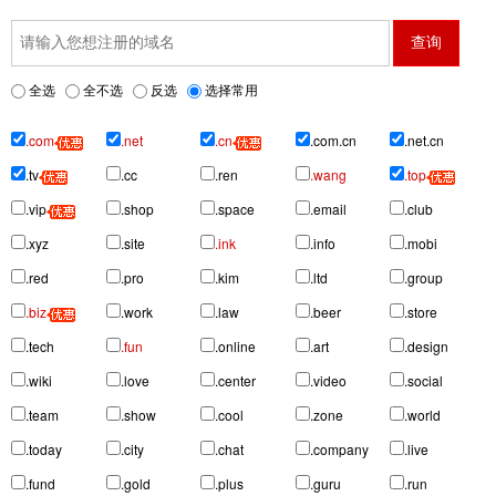
全选
全不选
反选
选择常用
.com
.net
.cn
.com.cn
.net.cn
.tv
.cc
.ren
.wang
.top
.vip
.shop
.space
.email
.club
.xyz
.site
.ink
.info
.mobi
.red
.pro
.kim
.ltd
.group
.biz
.work
.law
.beer
.store
.tech
.fun
.online
.art
.design
.wiki
.love
.center
.video
.social
.team
.show
.cool
.zone
.world
.today
.city
.chat
.company
.live
.fund
.gold
.plus
.guru
.run