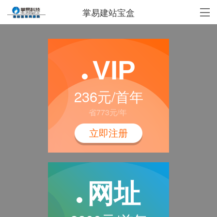
掌易建站宝盒
VIP
236元/首年
省773元/年
立即注册
网址