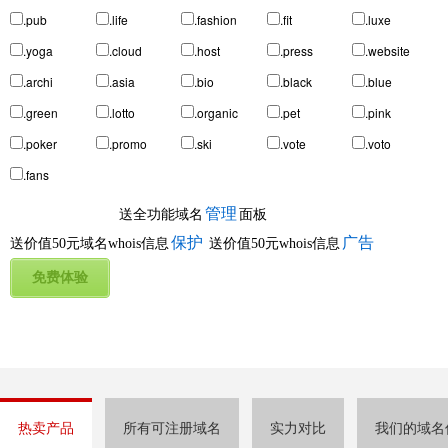
.pub
.life
.fashion
.fit
.luxe
.yoga
.cloud
.host
.press
.website
.archi
.asia
.bio
.black
.blue
.green
.lotto
.organic
.pet
.pink
.poker
.promo
.ski
.vote
.voto
.fans
管理
送全功能域名
面板
保护
广告
送价值50元域名whois信息
送价值50元whois信息
热卖产品
所有可注册域名
实力对比
我们的域名