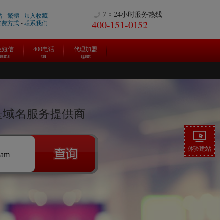
7 × 24小时服务热线
站
-
繁體
-
加入收藏
400-151-0152
交费方式
-
联系我们
业短信
400电话
代理加盟
cesms
tel
agent
盒是域名服务提供商
体验建站
.am