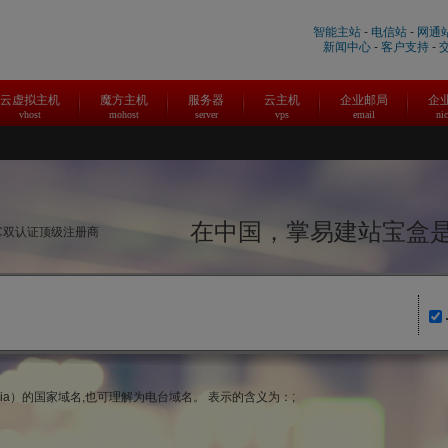
智能主站
-
电信站
-
网通
新闻中心
-
客户支持
-
云虚拟主机
魔方主机
服务器
云主机
企业邮局
企
vhost
mohost
server
vps
email
ni
在中国，掌易建站宝
NIC双认证顶级注册商
enia）的国家域名,也可理解为电台域名。 表示的含义为：;