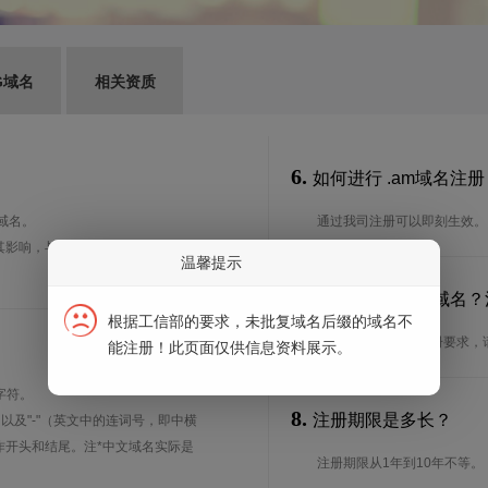
G域名
相关资质
6.
如何进行 .am域名注册
台域名。
通过我司注册可以即刻生效。
其影响，与.fm域名广泛使用于各个
温馨提示
7.
谁可以注册 .am域名
根据工信部的要求，未批复域名后缀的域名不
想了解.am域名的注册要求
能注册！此页面仅供信息资料展示。
字符。
8.
注册期限是多长？
、以及"-"（英文中的连词号，即中横
能用作开头和结尾。注*中文域名实际是
注册期限从1年到10年不等。