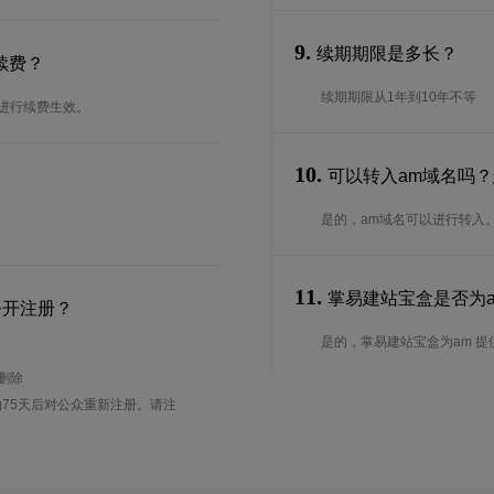
9.
续期期限是多长？
续费？
续期期限从1年到10年不等
台进行续费生效。
10.
可以转入am域名吗
是的，am域名可以进行转入
11.
掌易建站宝盒是否为am
公开注册？
是的，掌易建站宝盒为am 提供
待删除
75天后对公众重新注册。请注