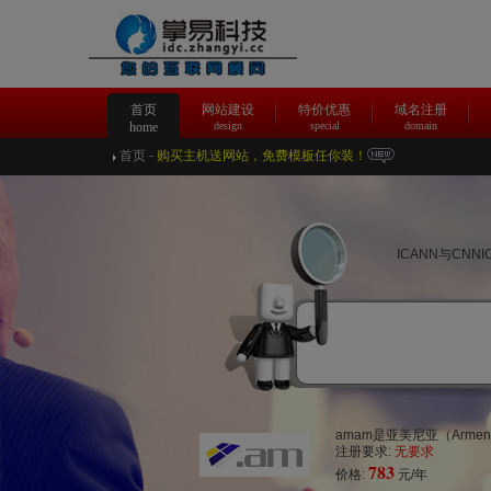
首页
网站建设
特价优惠
域名注册
home
design
special
domain
首页
-
购买主机送网站，免费模板任你装！
ICANN与CN
amam是亚美尼亚（Arm
注册要求:
无要求
783
价格:
元/年