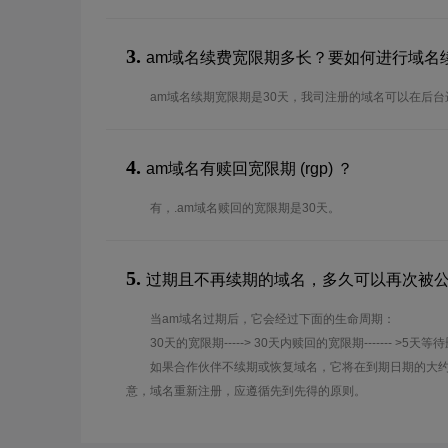
3.
am域名续费宽限期多长？要如何进行域名
am域名续期宽限期是30天，我司注册的域名可以在后
4.
am域名有赎回宽限期 (rgp) ？
有，.am域名赎回的宽限期是30天。
5.
过期且不再续期的域名，多久可以再次被
当am域名过期后，它会经过下面的生命周期：
30天的宽限期-----> 30天内赎回的宽限期------- >5天等
如果合作伙伴不续期或恢复域名，它将在到期日期的大约
意，域名重新注册，应遵循先到先得的原则。