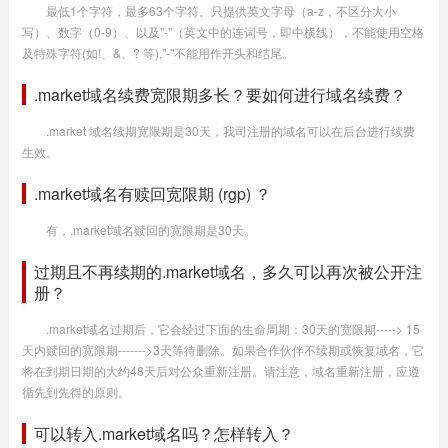
最低1个字符，最多63个字符。只提供英文字母（a-z，不区分大小
写）、数字（0-9）、以及"-"（英文中的连词号，即中横线），不能使用空格
及特殊字符(如!、&、? 等),"-"不能用作开头和结尾。
.market域名续费宽限期多长？要如何进行域名续费？
.market 域名续期宽限期是30天，我司注册的域名可以在后台进行续费
生效。
.market域名有赎回宽限期 (rgp) ？
有，.market域名赎回的宽限期是30天。
过期且不再续期的.market域名，多久可以再次被公开注
册？
.market域名过期后，它会经过下面的生命周期：30天的宽限期-----> 15
天内赎回的宽限期------->3天等待删除。如果合作伙伴不续期或恢复域名，它
将在到期日期的大约48天后对公众重新注册。请注意，域名重新注册，应遵
循先到先得的原则。
可以转入.market域名吗？怎样转入？