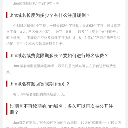
.hm续期期限从1年到10年不等
.hm域名长度为多少？有什么注册规则？
个别域名最低1个字符，一般最低2个字符起，最多63个字符。只提供英
文字母（a-z，不区分大小写）、数字（0-9）、以及"-"（英文中的连词号，
即中横线），不能使用空格及特殊字符(如!、$、&、? 等),"-"不能用作开头和
结尾。注*中文域名实际是转码后注册。
.hm域名续费宽限期多长？要如何进行域名续费？
.hm 域名续期宽限期是30天，我司注册的域名可以在后台进行续费生
效。
.hm域名有赎回宽限期 (rgp) ？
有，.hm域名赎回的宽限期是30天。
过期且不再续期的.hm域名，多久可以再次被公开注
册？
.hm域名过期后，它会经过下面的生命周期：30天的宽限期-----> 30天内